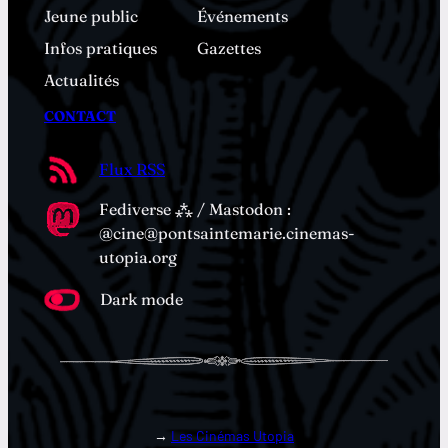
Jeune public
Événements
Infos pratiques
Gazettes
Actualités
CONTACT
Flux RSS
Fediverse ⁂ / Mastodon :
@cine@pontsaintemarie.cinemas-
utopia.org
Dark mode
→
Les Cinémas Utopia