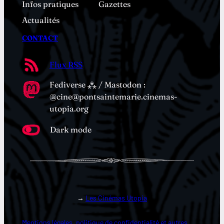
Infos pratiques
Gazettes
Actualités
CONTACT
Flux RSS
Fediverse ⁂ / Mastodon :
@cine@pontsaintemarie.cinemas-
utopia.org
Dark mode
→
Les Cinémas Utopia
Mentions légales, politique de confidentialité et autres