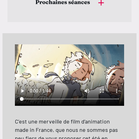
Prochaines séances
Samedi 08 août
15:10
Samedi 08 août
18:50
Dimanche 09 août
17:10
Lundi 10 août
16:30
SME
Mardi 11 août
C’est une merveille de film d’animation
made in France, que nous ne sommes pas
21:00
Dernière Séance
peu fiers de vous proposer cet été en