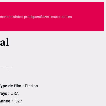
nements
Infos pratiques
Gazettes
Actualités
al
ype de film :
Fiction
Pays :
USA
Année :
1927