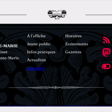
A l’affiche
Horaires
Jeune public
Événements
E-MARIE
inet
Infos pratiques
Gazettes
inte-Marie
Actualités
CONTACT
as Utopia
Mentions légales, politique de confidentialité et autres digress