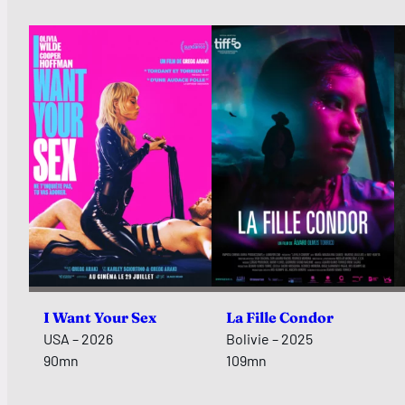
I Want Your Sex
La Fille Condor
USA – 2026
Bolivie – 2025
90mn
109mn