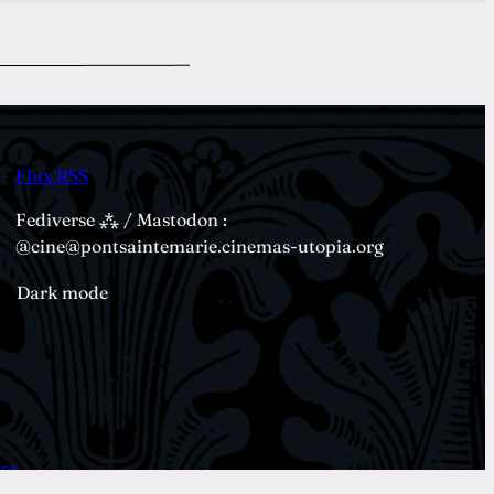
Flux RSS
Fediverse ⁂ / Mastodon :
@cine@pontsaintemarie.cinemas-utopia.org
Dark mode
ions…