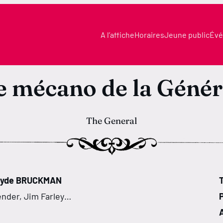
A l’affiche
Horaires
Jeune public
Évé
e mécano de la Génér
The General
 Clyde BRUCKMAN
T
ender, Jim Farley…