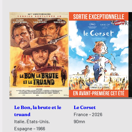
Le Bon, la brute et le
Le Corset
truand
France – 2026
Italie, États-Unis,
90mn
Espagne – 1966