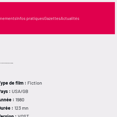
nements
Infos pratiques
Gazettes
Actualités
ype de film :
Fiction
Pays :
USA/GB
Année :
1980
Durée :
123 mn
ersion :
VOST