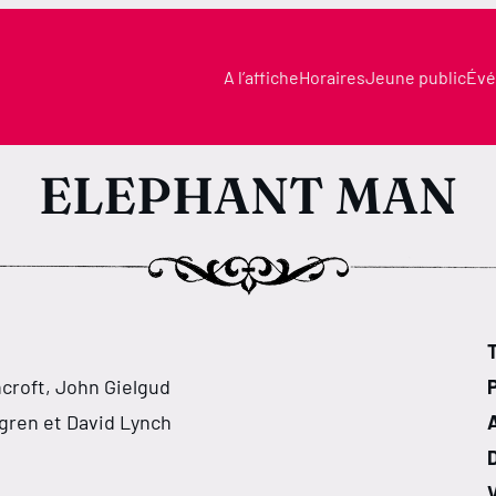
A l’affiche
Horaires
Jeune public
Évé
ELEPHANT MAN
T
croft, John Gielgud
gren et David Lynch
V