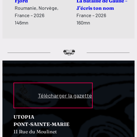
Fjord
La bataille de Gaulle –
Roumanie, Norvège,
J’écris ton nom
France – 2026
France – 2026
146mn
160mn
Télécharger la gazette
UTOPIA
PONT-SAINTE-MARIE
11 Rue du Moulinet