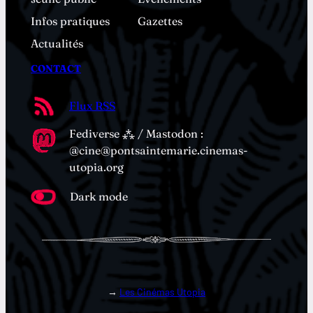
Infos pratiques
Gazettes
Actualités
CONTACT
Flux RSS
Fediverse ⁂ / Mastodon :
@cine@pontsaintemarie.cinemas-
utopia.org
Dark mode
→
Les Cinémas Utopia