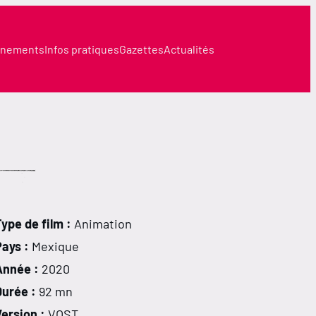
nements
Infos pratiques
Gazettes
Actualités
ype de film :
Animation
Pays :
Mexique
Année :
2020
Durée :
92 mn
ersion :
VOST