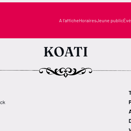
A l’affiche
Horaires
Jeune public
Évé
KOATI
T
ick
V