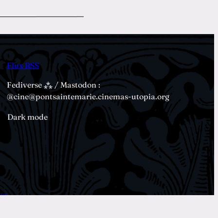
Flux RSS
Fediverse ⁂ / Mastodon :
@cine@pontsaintemarie.cinemas-utopia.org
Dark mode
ions…