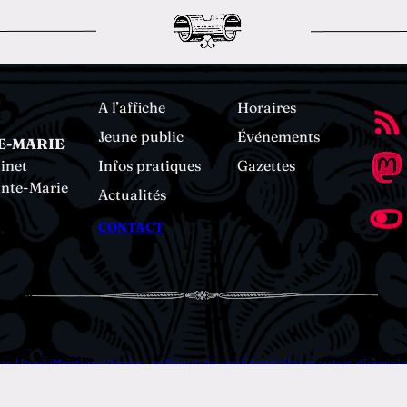
A l’affiche
Horaires
Jeune public
Événements
E-MARIE
inet
Infos pratiques
Gazettes
inte-Marie
Actualités
CONTACT
as Utopia
Mentions légales, politique de confidentialité et autres digress