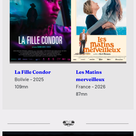
La Fille Condor
Les Matins
Bolivie – 2025
merveilleux
109mn
France – 2026
87mn