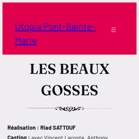
Aller
au
contenu
Utopia Pont-Sainte-
Marie
LES BEAUX
GOSSES
Réalisation : Riad SATTOUF
Casting :
avec Vincent Lacoste, Anthony