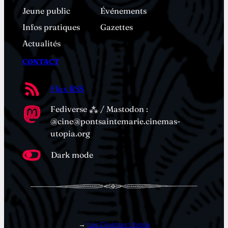
Jeune public
Événements
Infos pratiques
Gazettes
Actualités
CONTACT
Flux RSS
Fediverse ⁂ / Mastodon :
@cine@pontsaintemarie.cinemas-
utopia.org
Dark mode
→
Les Cinémas Utopia