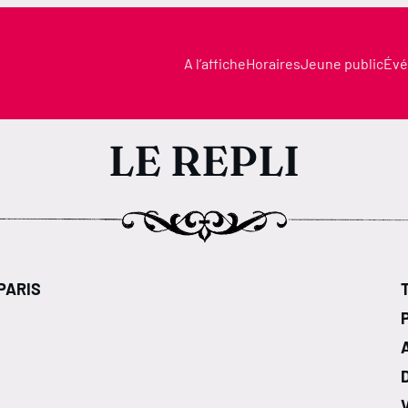
A l’affiche
Horaires
Jeune public
Évé
LE REPLI
 PARIS
T
V