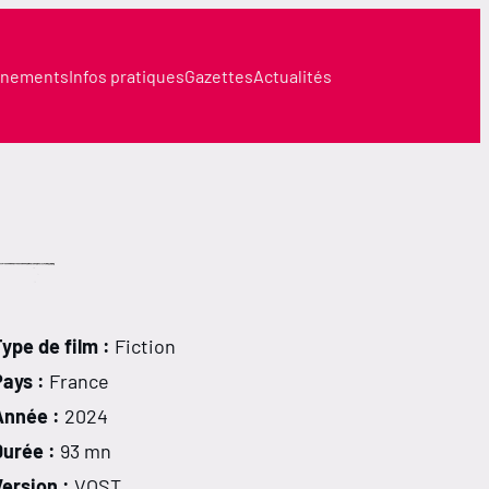
nements
Infos pratiques
Gazettes
Actualités
ype de film :
Fiction
Pays :
France
Année :
2024
Durée :
93 mn
ersion :
VOST