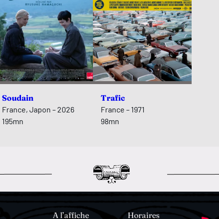
Soudain
Trafic
France, Japon – 2026
France – 1971
195mn
98mn
A l’affiche
Horaires