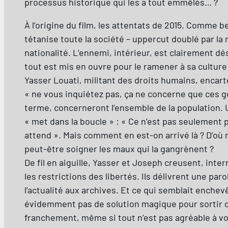
processus historique qui les a tout emmêlés… ?
À l’origine du film, les attentats de 2015. Comme b
tétanise toute la société – uppercut doublé par la
nationalité. L’ennemi, intérieur, est clairement dé
tout est mis en ouvre pour le ramener à sa cultur
Yasser Louati, militant des droits humains, encarté
« ne vous inquiétez pas, ça ne concerne que ces g
terme, concerneront l’ensemble de la population. Un
« met dans la boucle » : « Ce n’est pas seulement p
attend ». Mais comment en est-on arrivé là ? D’où r
peut-être soigner les maux qui la gangrènent ?
De fil en aiguille, Yasser et Joseph creusent, int
les restrictions des libertés. Ils délivrent une pa
l’actualité aux archives. Et ce qui semblait enchev
évidemment pas de solution magique pour sortir de 
franchement, même si tout n’est pas agréable à voir