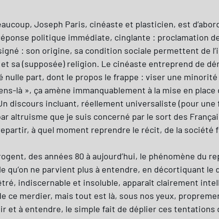
eaucoup, Joseph Paris, cinéaste et plasticien, est d’abord 
 réponse politique immédiate, cinglante : proclamation de
signé : son origine, sa condition sociale permettent de l’i
e et sa (supposée) religion. Le cinéaste entreprend de 
 nulle part, dont le propos le frappe : viser une minorité
ens-là », ça amène immanquablement à la mise en place d
 discours incluant, réellement universaliste (pour une fo
ar altruisme que je suis concerné par le sort des Françai
epartir, à quel moment reprendre le récit, de la société 
errogent, des années 80 à aujourd’hui, le phénomène du re
role qu’on ne parvient plus à entendre, en décortiquant le
êtré, indiscernable et insoluble, apparaît clairement inte
ce merdier, mais tout est là, sous nos yeux, proprement 
 et à entendre, le simple fait de déplier ces tentations 